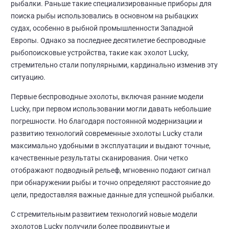
рыбалки. Раньше такие специализированные приборы для
поиска рыбы использовались в основном на рыбацких
судах, особенно в рыбной промышленности Западной
Европы. Однако за последнее десятилетие беспроводные
рыбопоисковые устройства, такие как эхолот Lucky,
стремительно стали популярными, кардинально изменив эту
ситуацию.
Первые беспроводные эхолоты, включая ранние модели
Lucky, при первом использовании могли давать небольшие
погрешности. Но благодаря постоянной модернизации и
развитию технологий современные эхолоты Lucky стали
максимально удобными в эксплуатации и выдают точные,
качественные результаты сканирования. Они четко
отображают подводный рельеф, мгновенно подают сигнал
при обнаружении рыбы и точно определяют расстояние до
цели, предоставляя важные данные для успешной рыбалки.
С стремительным развитием технологий новые модели
эхолотов Lucky получили более продвинутые и