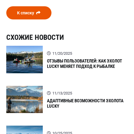
К списку
СХОЖИЕ НОВОСТИ
11/20/2025
ОТЗЫВЫ ПОЛЬЗОВАТЕЛЕЙ: КАК ЭХОЛОТ
LUCKY МЕНЯЕТ ПОДХОД К РЫБАЛКЕ
11/13/2025
АДАПТИВНЫЕ ВОЗМОЖНОСТИ ЭХОЛОТА
LUCKY
10/25/2025