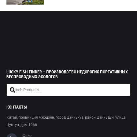
LUCKY FISH FINDER – ПРОИЗВОДСТВО НЕДОРОГИХ ПОРТАТИВНЫХ
БЕСПРОВОДНЫХ ЭХОЛОТОВ
КОНТАКТЫ
Китай, провинция Чжэцзян, город Цзиньхуа, район Цзиньдун, улица
Цунтун, дом 1966
Факс: