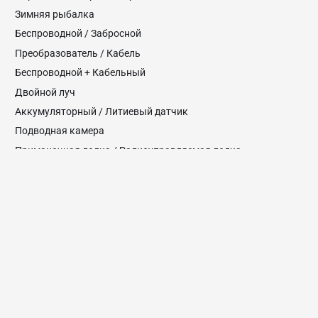
Зимняя рыбалка
Беспроводной / Забросной
Преобразователь / Кабель
Беспроводной + Кабельный
Двойной луч
Аккумуляторный / Литиевый датчик
Подводная камера
Приманочная лодка / Радиоуправляемая лодка
Смартфон
Часы / Носимые устройства
КОНТАКТЫ
ФАКС:
+86-579- 82081585
АДРЕС: