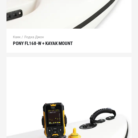
Каяк / Лодка Джон
PONY FL168-W + KAYAK MOUNT