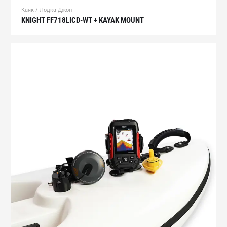
Каяк / Лодка Джон
KNIGHT FF718LICD-WT + KAYAK MOUNT