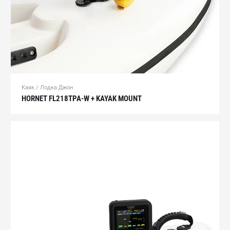
Каяк / Лодка Джон
HORNET FL218TPA-W + KAYAK MOUNT