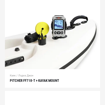
Каяк / Лодка Джон
PITCHER FF718-T + KAYAK MOUNT