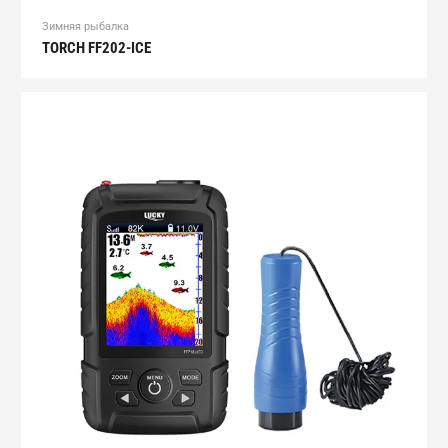
Зимняя рыбалка
TORCH FF202-ICE