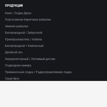
ПРОДУКЦИЯ
Каяк / Лодка Джон
Портативная береговая рыбалка
Зимняя рыбалка
Беспроводной / Забросной
Преобразователь / Кабель
Беспроводной + Кабельный
Двойной луч
Аккумуляторный / Литиевый датчик
Подводная камера
Приманочная лодка / Радиоуправляемая лодка
Смартфон
Часы / Носимые устройства
Авторские права © 2026 LUCKY® Co., Ltd. Все права